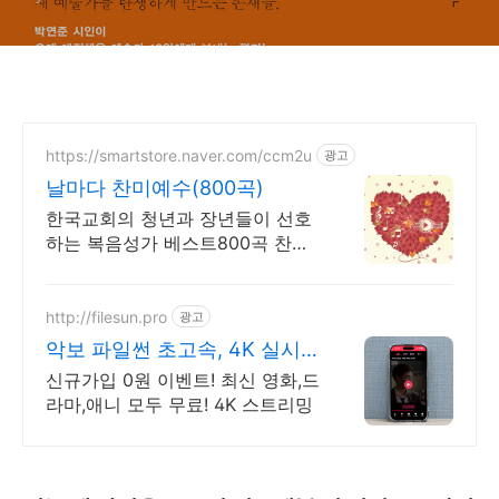
https://smartstore.naver.com/ccm2u
광고
날마다 찬미예수(800곡)
한국교회의 청년과 장년들이 선호
하는 복음성가 베스트800곡 찬양
집
http://filesun.pro
광고
악보 파일썬 초고속, 4K 실시
간 보기!
신규가입 0원 이벤트! 최신 영화,드
라마,애니 모두 무료! 4K 스트리밍