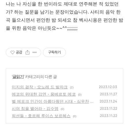
나는 나 자신을 한 번이라도 제대로 연주해본 적 있었던
가? 하는 질문을 남기는 문장이었습니다. 사티의 음악 한
곡 들으시면서 편안한 밤 되세요 참 벡사시옹은 편안한 밤
을 위한 음악은 아닌듯요~~^^;;;;;;;;;
공감
구독하기
'
글읽기
' 카테고리의 다른 글
미지의 걸작 - 오노레 드 발자크
2023.12.03
(2)
에코의 위대한 강연 - 움베르토 에코
2023.11.27
(0)
벨 에포크 인간이 아름다웠던 시대 - 심우찬
2023.11.24
시여 침을 뱉어라 - 김수영
(1)
2023.11.22
(0)
픽션들 - 호르헤 루이스 보르헤스
2023.11.22
(0)