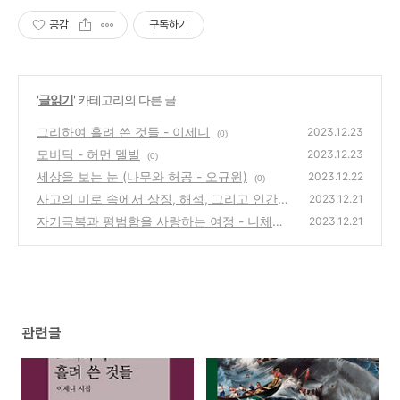
공감
구독하기
'
글읽기
' 카테고리의 다른 글
그리하여 흘려 쓴 것들 - 이제니
2023.12.23
(0)
모비딕 - 허먼 멜빌
2023.12.23
(0)
세상을 보는 눈 (나무와 허공 - 오규원)
2023.12.22
(0)
사고의 미로 속에서 상징, 해석, 그리고 인간의
2023.12.21
이해 - (해석학,기호학,프루스트와 문학)
자기극복과 평범함을 사랑하는 여정 - 니체와
(0)
2023.12.21
오규원
(1)
관련글