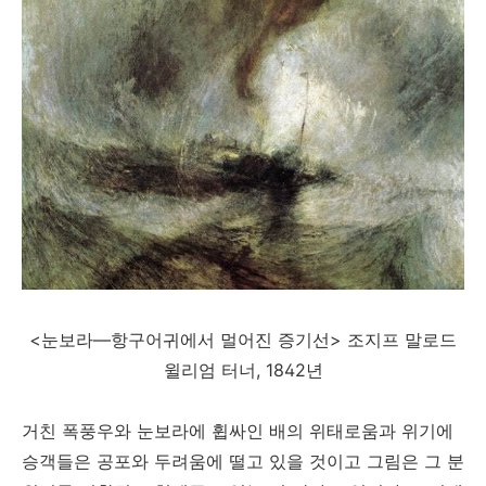
<눈보라—항구어귀에서 멀어진 증기선> 조지프 말로드
윌리엄 터너, 1842년
거친 폭풍우와 눈보라에 휩싸인 배의 위태로움과 위기에
승객들은 공포와 두려움에 떨고 있을 것이고 그림은 그 분