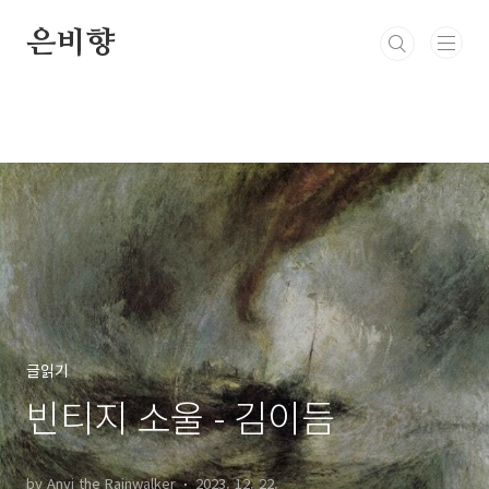
본문 바로가기
은비향
글읽기
빈티지 소울 - 김이듬
by Anvi the Rainwalker
2023. 12. 22.