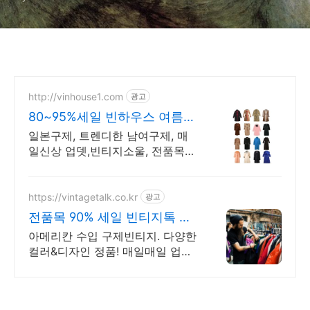
http://vinhouse1.com
광고
80~95%세일 빈하우스 여름
신상품 업데이트
일본구제, 트렌디한 남여구제, 매
일신상 업뎃,빈티지소울, 전품목
365일 세일!
https://vintagetalk.co.kr
광고
전품목 90% 세일 빈티지톡 매
주 2,000장 업데이트!
아메리칸 수입 구제빈티지. 다양한
컬러&디자인 정품! 매일매일 업데
이트 빈티지톡