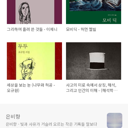
그리하여 흘려 쓴 것들 - 이제니
모비딕 - 허먼 멜빌
세상을 보는 눈 (나무와 허공 -
사고의 미로 속에서 상징, 해석,
오규원)
그리고 인간의 이해 - (해석학,기
호학,프루스트와 문학)
은비향
은비향 - 빛과 사유가 거슬러 오르는 작은 기록들 말보다